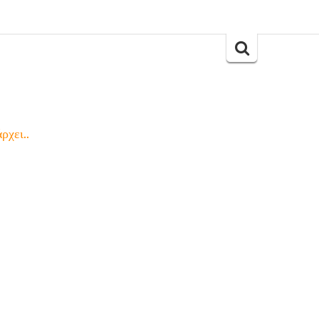
Search
for:
ρχει..