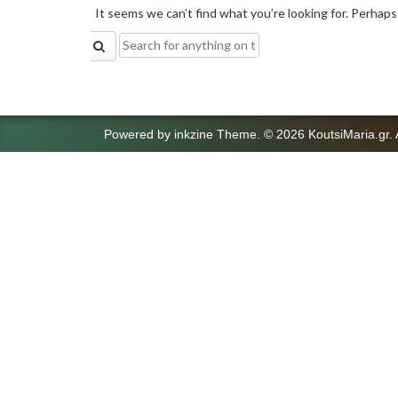
It seems we can’t find what you’re looking for. Perhaps
Search
for:
Powered by
inkzine Theme
.
© 2026 KoutsiMaria.gr. 