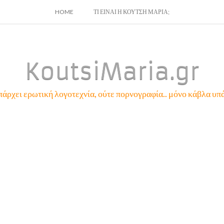
SKIP
HOME
ΤΙ ΕΙΝΑΙ Η ΚΟΥΤΣΗ ΜΑΡΙΑ;
TO
CONTENT
KoutsiMaria.gr
πάρχει ερωτική λογοτεχνία, ούτε πορνογραφία.. μόνο κάβλα υπά