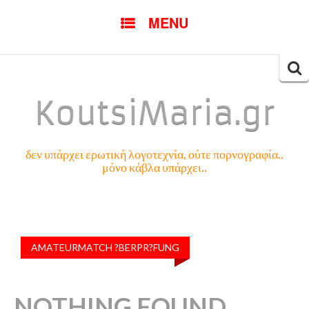
SKIP
MENU
TO
CONTENT
Searc
for:
KoutsiMaria.gr
δεν υπάρχει ερωτική λογοτεχνία, ούτε πορνογραφία..
μόνο κάβλα υπάρχει..
AMATEURMATCH ?BERPR?FUNG
NOTHING FOUND