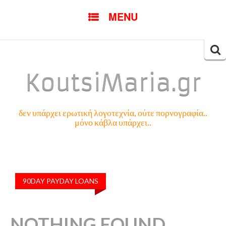
SKIP
MENU
TO
CONTENT
Searc
for:
KoutsiMaria.gr
δεν υπάρχει ερωτική λογοτεχνία, ούτε πορνογραφία..
μόνο κάβλα υπάρχει..
90DAY PAYDAY LOANS
NOTHING FOUND