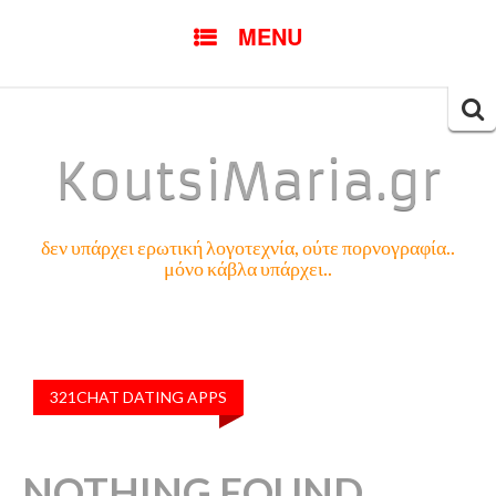
SKIP
MENU
TO
CONTENT
Searc
for:
KoutsiMaria.gr
δεν υπάρχει ερωτική λογοτεχνία, ούτε πορνογραφία..
μόνο κάβλα υπάρχει..
321CHAT DATING APPS
NOTHING FOUND